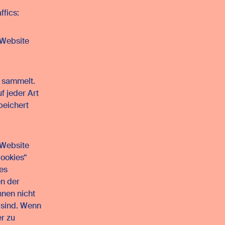
ffics:
 Website
n sammelt.
f jeder Art
peichert
 Website
Cookies“
es
n der
nen nicht
h sind. Wenn
r zu