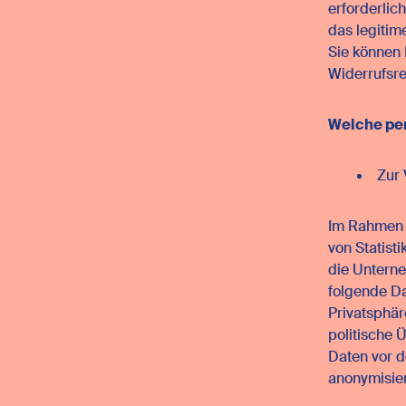
erforderlic
das legiti
Sie können 
Widerrufsr
Welche pe
Zur 
Im Rahmen d
von Statist
die Unter
folgende Da
Privatsphär
politische 
Daten vor d
anonymisier