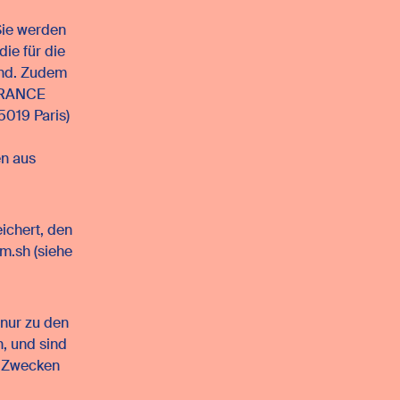
Sie werden
ie für die
ind. Zudem
 FRANCE
5019 Paris)
en aus
ichert, den
m.sh (siehe
nur zu den
, und sind
n Zwecken