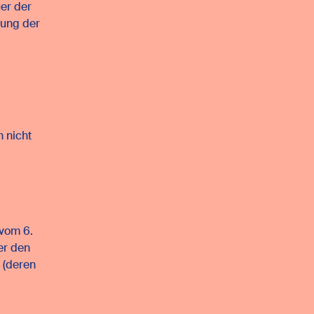
uer der
tung der
 nicht
 vom 6.
er den
 (deren