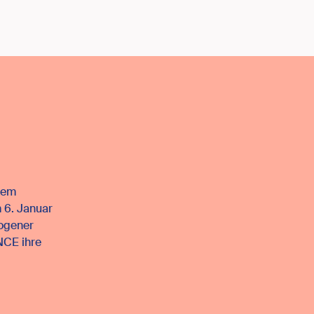
dem
m 6. Januar
zogener
NCE ihre