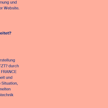
immung und
er Website.
eitet
?
rstellung
ETZT? durch
TE FRANCE
heit und
 Situation,
melten
stechnik