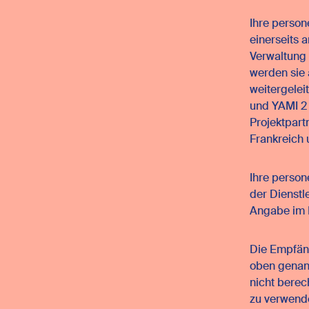
Ihre perso
einerseits 
Parameter
Verwaltung
werden sie
Sprache
weitergelei
und YAMI 2 
Kontakt
Projektpart
Frankreich
Credits
Allgemeine Bedingungen
Ihre perso
der Dienstl
Bedingungen
Angabe im 
Persönliche Daten
Die Empfän
oben genann
nicht berec
zu verwend