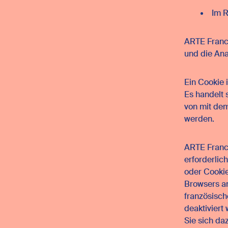
Im R
ARTE France
und die Ana
Ein Cookie 
Es handelt 
von mit de
werden.
ARTE France
erforderlic
oder Cookie
Browsers a
französisc
deaktiviert
Sie sich da