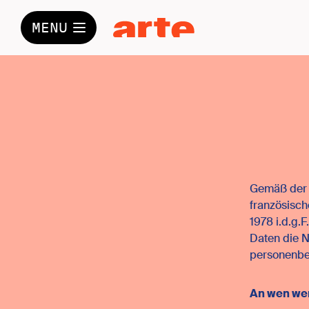
MENÜ
Menü
das Festival
Praktische Informationen
partner
Über
Gemäß der 
französisch
1978 i.d.g.
Umfragen
Daten die N
personenbe
alle fragebögen
An wen we
Alle Ergebnisse