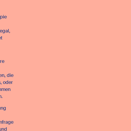
opie
egal,
et
re
en, die
s, oder
ahmen
n.
ung
Umfrage
und