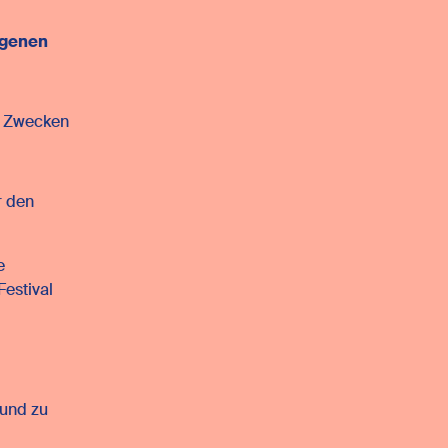
ogenen
n Zwecken
r den
e
estival
und zu