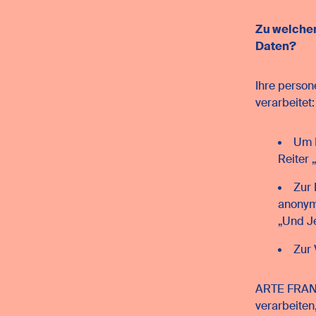
Zu welche
Daten?
Ihre perso
verarbeitet
Um I
Reiter 
Zur 
anonymi
„Und J
Zur 
ARTE FRANC
verarbeiten