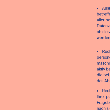
Ausk
betreff
aller p
Datenve
ob sie 
werden
Rech
person
maschin
aktiv b
die bei
des Ab
Rech
Ihrer 
Fragebo
nach s