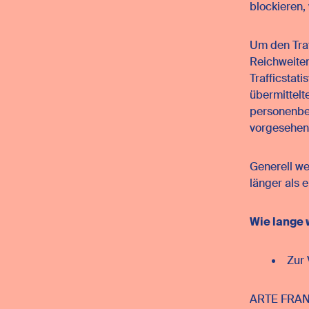
blockieren,
Um den Traf
Reichweiten
Trafficstat
übermittelt
personenbez
vorgesehen
Generell w
länger als 
Wie lange
Zur 
ARTE FRANCE