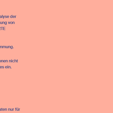
alyse der
lung von
RTE
immung.
onen nicht
es ein.
ten nur für